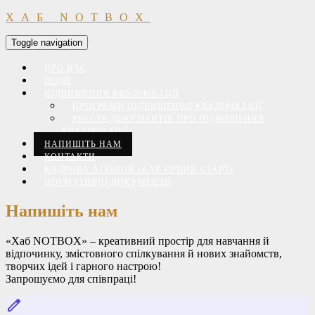
ХАБ NOTBOX
Toggle navigation
ПРО НАС
ПОДІЇ
ПІДВИЩЕННЯ КВАЛІФІКАЦІЇ
ПРОГРАМИ ПІДВИЩЕННЯ КВАЛІФІКАЦІЇ
РЕЄСТР ДОКУМЕНТІВ ПРО ПІДВИЩЕННЯ
КВАЛІФІКАЦІЇ
НАПИШІТЬ НАМ
КОНТАКТИ
КАДРОВА АГЕНЦІЯ «КАР’ЄРНИЙ СТАРТ»
НОРМАТИВНІ ДОКУМЕНТИ
Напишіть нам
«Хаб NOTBOX» – креативний простір для навчання й
відпочинку, змістовного спілкування й нових знайомств,
творчих ідей і гарного настрою!
Запрошуємо для співпраці!