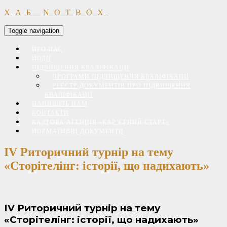
ХАБ NOTBOX
Toggle navigation
ПРО НАС
ПОДІЇ
ПІДВИЩЕННЯ КВАЛІФІКАЦІЇ
ПРОГРАМИ ПІДВИЩЕННЯ КВАЛІФІКАЦІЇ
РЕЄСТР ДОКУМЕНТІВ ПРО ПІДВИЩЕННЯ
КВАЛІФІКАЦІЇ
НАПИШІТЬ НАМ
КОНТАКТИ
КАДРОВА АГЕНЦІЯ «КАР’ЄРНИЙ СТАРТ»
НОРМАТИВНІ ДОКУМЕНТИ
ІV Риторичний турнір на тему
«Сторітелінг: історії, що надихають»
ІV Риторичний турнір на тему
«Сторітелінг: історії, що надихають»