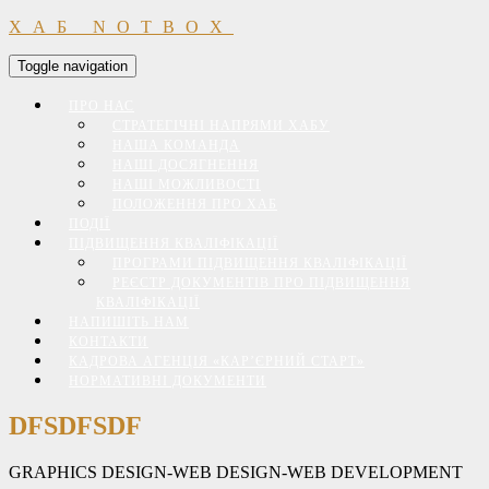
ХАБ NOTBOX
Toggle navigation
ПРО НАС
СТРАТЕГІЧНІ НАПРЯМИ ХАБУ
НАША КОМАНДА
НАШІ ДОСЯГНЕННЯ
НАШІ МОЖЛИВОСТІ
ПОЛОЖЕННЯ ПРО ХАБ
ПОДІЇ
ПІДВИЩЕННЯ КВАЛІФІКАЦІЇ
ПРОГРАМИ ПІДВИЩЕННЯ КВАЛІФІКАЦІЇ
РЕЄСТР ДОКУМЕНТІВ ПРО ПІДВИЩЕННЯ
КВАЛІФІКАЦІЇ
НАПИШІТЬ НАМ
КОНТАКТИ
КАДРОВА АГЕНЦІЯ «КАР’ЄРНИЙ СТАРТ»
НОРМАТИВНІ ДОКУМЕНТИ
DFSDFSDF
GRAPHICS DESIGN-WEB DESIGN-WEB DEVELOPMENT