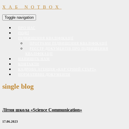
ХАБ NOTBOX
Toggle navigation
ПРО НАС
ПОДІЇ
ПІДВИЩЕННЯ КВАЛІФІКАЦІЇ
ПРОГРАМИ ПІДВИЩЕННЯ КВАЛІФІКАЦІЇ
РЕЄСТР ДОКУМЕНТІВ ПРО ПІДВИЩЕННЯ
КВАЛІФІКАЦІЇ
НАПИШІТЬ НАМ
КОНТАКТИ
КАДРОВА АГЕНЦІЯ «КАР’ЄРНИЙ СТАРТ»
НОРМАТИВНІ ДОКУМЕНТИ
single blog
Літня школа «Science Communication»
17.06.2023