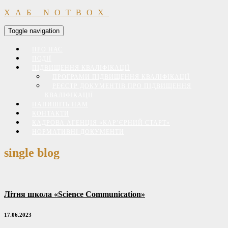
ХАБ NOTBOX
Toggle navigation
ПРО НАС
ПОДІЇ
ПІДВИЩЕННЯ КВАЛІФІКАЦІЇ
ПРОГРАМИ ПІДВИЩЕННЯ КВАЛІФІКАЦІЇ
РЕЄСТР ДОКУМЕНТІВ ПРО ПІДВИЩЕННЯ
КВАЛІФІКАЦІЇ
НАПИШІТЬ НАМ
КОНТАКТИ
КАДРОВА АГЕНЦІЯ «КАР’ЄРНИЙ СТАРТ»
НОРМАТИВНІ ДОКУМЕНТИ
single blog
Літня школа «Science Communication»
17.06.2023